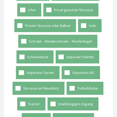
Ofen
Privat genutzte Terrasse
Private Terrasse oder Balkon
Safe
Schrank – Kleiderschrank – Kleiderbügel
Schwimmbad
Separate Toilette
Separater Garten
Separates WC
Terrasse mit Meerblick
Tiefkühltruhe
Toaster
Unabhängigen Zugang