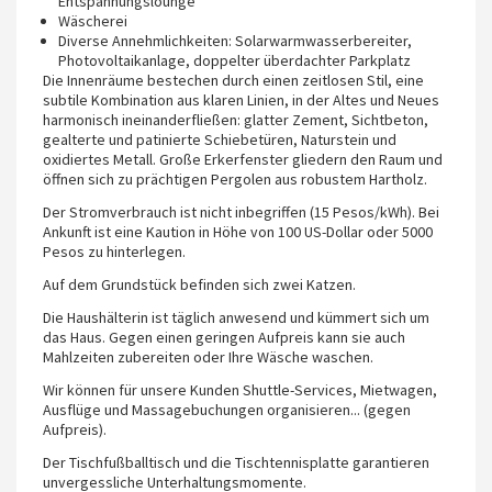
Entspannungslounge
Wäscherei
Diverse Annehmlichkeiten: Solarwarmwasserbereiter,
Photovoltaikanlage, doppelter überdachter Parkplatz
Die Innenräume bestechen durch einen zeitlosen Stil, eine
subtile Kombination aus klaren Linien, in der Altes und Neues
harmonisch ineinanderfließen: glatter Zement, Sichtbeton,
gealterte und patinierte Schiebetüren, Naturstein und
oxidiertes Metall. Große Erkerfenster gliedern den Raum und
öffnen sich zu prächtigen Pergolen aus robustem Hartholz.
Der Stromverbrauch ist nicht inbegriffen (15 Pesos/kWh). Bei
Ankunft ist eine Kaution in Höhe von 100 US-Dollar oder 5000
Pesos zu hinterlegen.
Auf dem Grundstück befinden sich zwei Katzen.
Die Haushälterin ist täglich anwesend und kümmert sich um
das Haus. Gegen einen geringen Aufpreis kann sie auch
Mahlzeiten zubereiten oder Ihre Wäsche waschen.
Wir können für unsere Kunden Shuttle-Services, Mietwagen,
Ausflüge und Massagebuchungen organisieren... (gegen
Aufpreis).
Der Tischfußballtisch und die Tischtennisplatte garantieren
unvergessliche Unterhaltungsmomente.