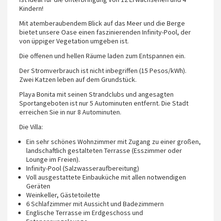
Kindern!
Mit atemberaubendem Blick auf das Meer und die Berge
bietet unsere Oase einen faszinierenden Infinity-Pool, der
von üppiger Vegetation umgeben ist.
Die offenen und hellen Räume laden zum Entspannen ein.
Der Stromverbrauch ist nicht inbegriffen (15 Pesos/kWh).
Zwei Katzen leben auf dem Grundstück.
Playa Bonita mit seinen Strandclubs und angesagten
Sportangeboten ist nur 5 Autominuten entfernt. Die Stadt
erreichen Sie in nur 8 Autominuten.
Die Villa:
Ein sehr schönes Wohnzimmer mit Zugang zu einer großen,
landschaftlich gestalteten Terrasse (Esszimmer oder
Lounge im Freien).
Infinity-Pool (Salzwasseraufbereitung)
Voll ausgestattete Einbauküche mit allen notwendigen
Geräten
Weinkeller, Gästetoilette
6 Schlafzimmer mit Aussicht und Badezimmern
Englische Terrasse im Erdgeschoss und