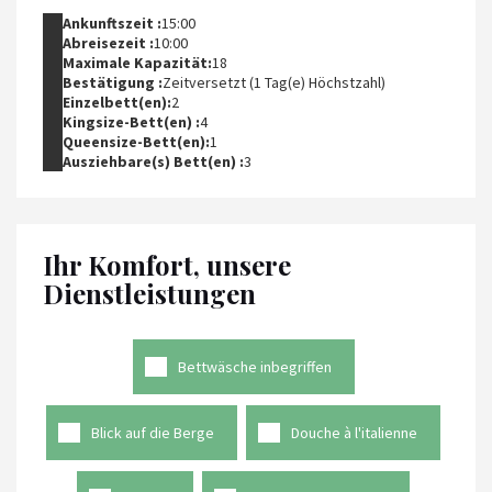
Ankunftszeit :
15:00
Abreisezeit :
10:00
Maximale Kapazität:
18
Bestätigung :
Zeitversetzt (1 Tag(e) Höchstzahl)
Einzelbett(en):
2
Kingsize-Bett(en) :
4
Queensize-Bett(en):
1
Ausziehbare(s) Bett(en) :
3
Ihr Komfort, unsere
Dienstleistungen
Bettwäsche inbegriffen
Blick auf die Berge
Douche à l'italienne