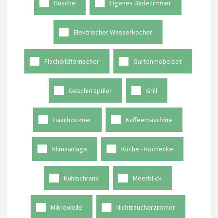
Dusche
Eigenes Badezimmer
Elektrischer Wasserkocher
Flachbildfernseher
Gartenmöbelset
Geschirrspüler
Grill
Haartrockner
Kaffeemaschine
Klimaanlage
Küche - Kochecke
Kühlschrank
Meerblick
Mikrowelle
Nichtraucherzimmer