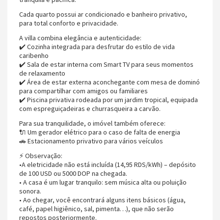
Cada quarto possui ar condicionado e banheiro privativo,
para total conforto e privacidade.
A villa combina elegância e autenticidade:
✔️ Cozinha integrada para desfrutar do estilo de vida
caribenho
✔️ Sala de estar interna com Smart TV para seus momentos
de relaxamento
✔️ Área de estar externa aconchegante com mesa de dominó
para compartilhar com amigos ou familiares
✔️ Piscina privativa rodeada por um jardim tropical, equipada
com espreguiçadeiras e churrasqueira a carvão.
Para sua tranquilidade, o imóvel também oferece:
🔌 Um gerador elétrico para o caso de falta de energia
🚗 Estacionamento privativo para vários veículos
⚡ Observação:
•A eletricidade não está incluída (14,95 RDS/kWh) – depósito
de 100 USD ou 5000 DOP na chegada.
• A casa é um lugar tranquilo: sem música alta ou poluição
sonora.
• Ao chegar, você encontrará alguns itens básicos (água,
café, papel higiênico, sal, pimenta…), que não serão
repostos posteriormente.