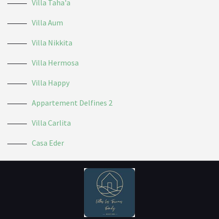
Villa Taha'a
Villa Aum
Villa Nikkita
Villa Hermosa
Villa Happy
Appartement Delfines 2
Villa Carlita
Casa Eder