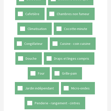
Cafetière
Chambres non fumeur
Climatisation
Cocotte-minute
Congélateur
Cuisine - coin cuisine
Douche
Draps et linges compris
Four
Grille-pain
Jardin indépendant
Micro-ondes
Penderie - rangement - cintres