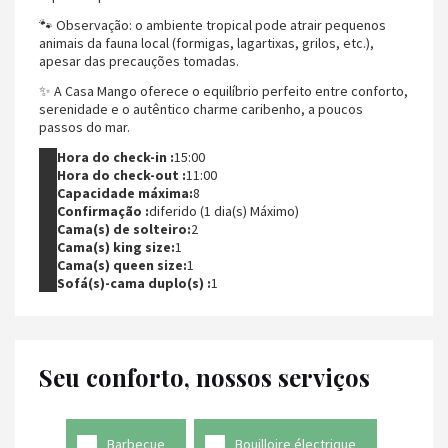
🐾 Observação: o ambiente tropical pode atrair pequenos
animais da fauna local (formigas, lagartixas, grilos, etc.),
apesar das precauções tomadas.
✨ A Casa Mango oferece o equilíbrio perfeito entre conforto,
serenidade e o autêntico charme caribenho, a poucos
passos do mar.
Hora do check-in :
15:00
Hora do check-out :
11:00
Capacidade máxima:
8
Confirmação :
diferido (1 dia(s) Máximo)
Cama(s) de solteiro:
2
Cama(s) king size:
1
Cama(s) queen size:
1
Sofá(s)-cama duplo(s) :
1
Seu conforto, nossos serviços
Barbecue
Bouilloire électrique