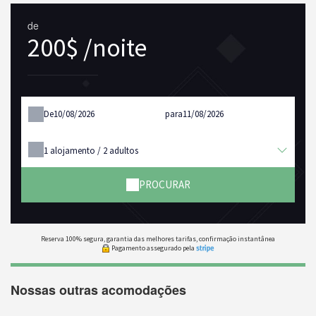
de
200$ /noite
De
para
1
alojamento /
2
adultos
PROCURAR
Reserva 100% segura, garantia das melhores tarifas, confirmação instantânea
Pagamento assegurado pela
Nossas outras acomodações